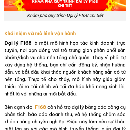
Khám phá quy trình Đại lý F168 chi tiết
Khái niệm và mô hình vận hành
Đại lý F168
là một mô hình hợp tác kinh doanh trực
tuyến, nơi bạn đóng vai trò trung gian phân phối sản
phẩm/dịch vụ cho nền tảng chủ quản. Thay vì phải tự
xây dựng hệ thống, bạn chỉ cần đăng ký, nhận hướng
dẫn, và bắt đầu khai thác nguồn khách hàng sẵn có từ
nền tảng. Thực tế cho thấy, mô hình này giúp giảm
thiểu rủi ro tài chính và tối đa hóa khả năng sinh lời,
nhất là với những ai mới bắt đầu.
Bên cạnh đó,
F168
còn hỗ trợ đại lý bằng các công cụ
phân tích, báo cáo doanh thu, và hệ thống chăm sóc
khách hàng chuyên nghiệp. Điều này làm nên sự khác
biệt lớn so với các mô hình truyền thống, giúp đại lý