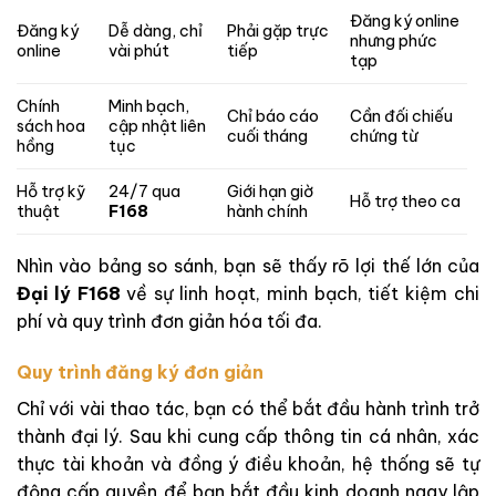
Đăng ký online
Đăng ký
Dễ dàng, chỉ
Phải gặp trực
nhưng phức
online
vài phút
tiếp
tạp
Chính
Minh bạch,
Chỉ báo cáo
Cần đối chiếu
sách hoa
cập nhật liên
cuối tháng
chứng từ
hồng
tục
Hỗ trợ kỹ
24/7 qua
Giới hạn giờ
Hỗ trợ theo ca
thuật
F168
hành chính
Nhìn vào bảng so sánh, bạn sẽ thấy rõ lợi thế lớn của
Đại lý F168
về sự linh hoạt, minh bạch, tiết kiệm chi
phí và quy trình đơn giản hóa tối đa.
Quy trình đăng ký đơn giản
Chỉ với vài thao tác, bạn có thể bắt đầu hành trình trở
thành đại lý. Sau khi cung cấp thông tin cá nhân, xác
thực tài khoản và đồng ý điều khoản, hệ thống sẽ tự
động cấp quyền để bạn bắt đầu kinh doanh ngay lập