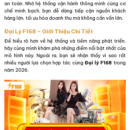
an toàn. Nhờ hệ thống vận hành thông minh cùng cơ
chế minh bạch, bạn dễ dàng tiếp cận nguồn khách
hàng lớn, tối ưu hóa doanh thu mà không cần vốn lớn.
Đại Lý F168 – Giới Thiệu Chi Tiết
Để hiểu rõ hơn về hệ thống và tiềm năng phát triển,
hãy cùng mình khám phá những điểm nổi bật nhất của
mô hình này. Ngoài ra, bạn sẽ nhận thấy vì sao rất
nhiều người lựa chọn hợp tác cùng
Đại lý F168
trong
năm 2026.